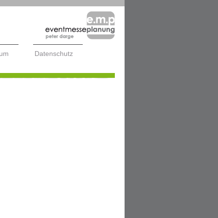
sum
Datenschutz
tmesseplanung darge