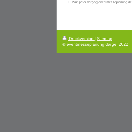
E-Mail: peter.darge@eventmesseplanung.de
Druckversion
|
Sitemap
© eventmesseplanung darge, 2022